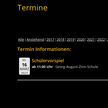
Termine
Alle
Anstehend
2017
2018
2019
2020
2021
2022
Termin Informationen:
Schülervorspiel
SO.
16
ab 11:00 Uhr
Georg-August-Zinn-Schule
MÄRZ
2025