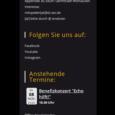
Appensee 30, 64291 Darmstadt-Wixhausen.
Interesse:
mitspielen[at]blo-wx.de
[at] bitte durch @ ersetzen
Folgen Sie uns auf:
Facebook
Youtube
Instagram
Anstehende
Termine:
Benefizkonzert "Echo
SO.
08
hilft!"
NOV.
18.00 Uhr
2026