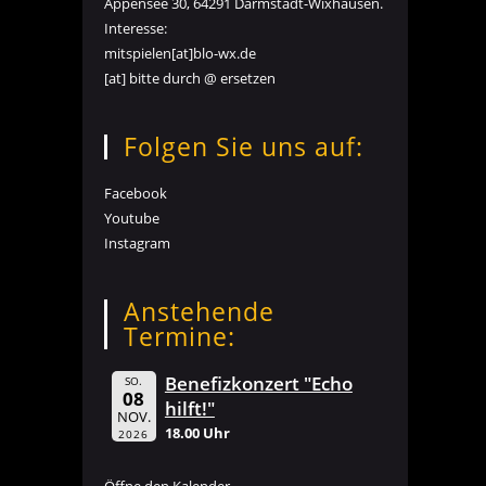
Appensee 30, 64291 Darmstadt-Wixhausen.
Interesse:
mitspielen[at]blo-wx.de
[at] bitte durch @ ersetzen
Folgen Sie uns auf:
Facebook
Youtube
Instagram
Anstehende
Termine:
Benefizkonzert "Echo
SO.
08
hilft!"
NOV.
18.00 Uhr
2026