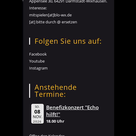
Appensee 30, 64291 Darmstadt-Wixhausen.
Interesse:
mitspielen[at]blo-wx.de
[at] bitte durch @ ersetzen
Folgen Sie uns auf:
Facebook
Youtube
Instagram
Anstehende
Termine:
Benefizkonzert "Echo
SO.
08
hilft!"
NOV.
18.00 Uhr
2026