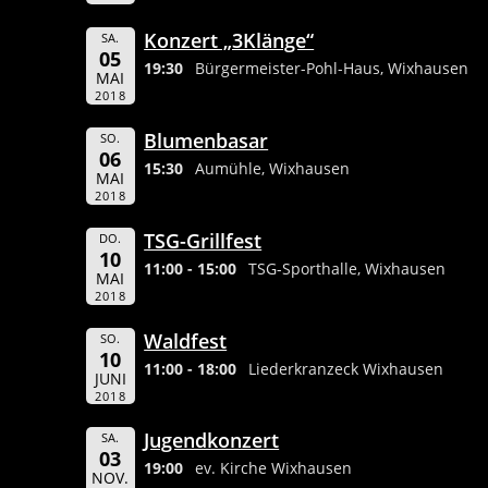
Konzert „3Klänge“
SA.
05
19:30
Bürgermeister-Pohl-Haus, Wixhausen
MAI
2018
Blumenbasar
SO.
06
15:30
Aumühle, Wixhausen
MAI
2018
TSG-Grillfest
DO.
10
11:00 - 15:00
TSG-Sporthalle, Wixhausen
MAI
2018
Waldfest
SO.
10
11:00 - 18:00
Liederkranzeck Wixhausen
JUNI
2018
Jugendkonzert
SA.
03
19:00
ev. Kirche Wixhausen
NOV.