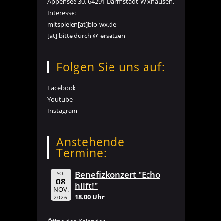
Appensee 30, 64291 Darmstadt-Wixhausen.
Interesse:
mitspielen[at]blo-wx.de
[at] bitte durch @ ersetzen
Folgen Sie uns auf:
Facebook
Youtube
Instagram
Anstehende
Termine:
Benefizkonzert "Echo
SO.
08
hilft!"
NOV.
18.00 Uhr
2026