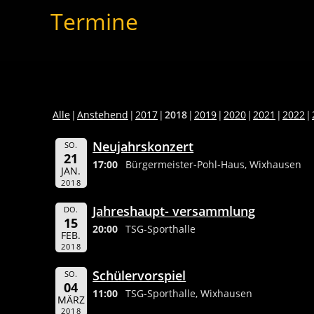
Termine
Alle
Anstehend
2017
2018
2019
2020
2021
2022
Neujahrskonzert
SO.
21
17:00
Bürgermeister-Pohl-Haus, Wixhausen
JAN.
2018
Jahreshaupt- versammlung
DO.
15
20:00
TSG-Sporthalle
FEB.
2018
Schülervorspiel
SO.
04
11:00
TSG-Sporthalle, Wixhausen
MÄRZ
2018