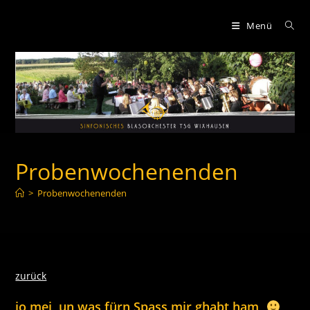
Zum
Inhalt
Menü
springen
Probenwochenenden
>
Probenwochenenden
zurück
jo mei, un was fürn Spass mir ghabt ham