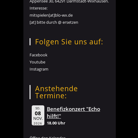
Appensee 30, 64291 Darmstadt-Wixhausen.
Interesse:
mitspielen[at]blo-wx.de
[at] bitte durch @ ersetzen
Folgen Sie uns auf:
Facebook
Youtube
Instagram
Anstehende
Termine:
Benefizkonzert "Echo
SO.
08
hilft!"
NOV.
18.00 Uhr
2026