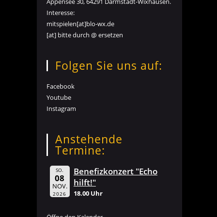
Appensee 30, 64291 Darmstadt-Wixhausen.
Interesse:
mitspielen[at]blo-wx.de
[at] bitte durch @ ersetzen
Folgen Sie uns auf:
Facebook
Youtube
Instagram
Anstehende
Termine:
Benefizkonzert "Echo
SO.
08
hilft!"
NOV.
18.00 Uhr
2026