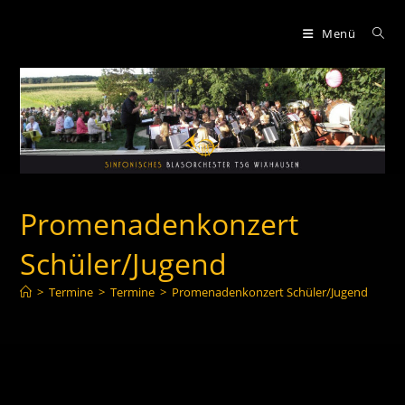
Zum
Inhalt
Menü
springen
Promenadenkonzert
Schüler/Jugend
>
Termine
>
Termine
>
Promenadenkonzert Schüler/Jugend