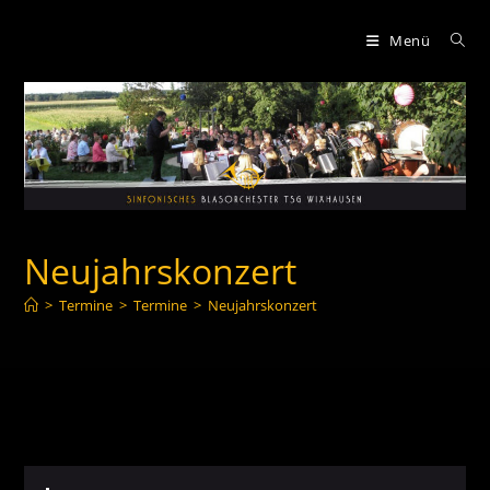
Zum
Inhalt
Menü
springen
Neujahrskonzert
>
Termine
>
Termine
>
Neujahrskonzert