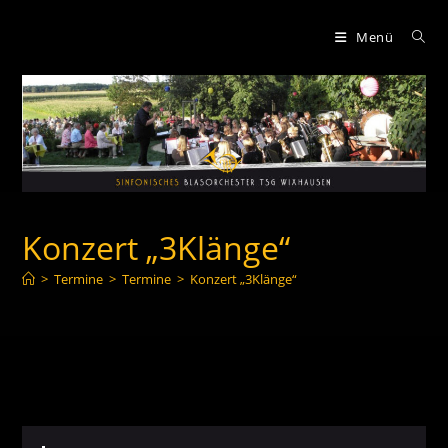
Zum
Inhalt
Menü
springen
Konzert „3Klänge“
>
Termine
>
Termine
>
Konzert „3Klänge“