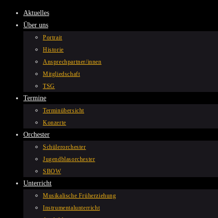
Zum
Aktuelles
Inhalt
Über uns
springen
Portrait
Historie
Ansprechpartner/innen
Mitgliedschaft
TSG
Termine
Terminübersicht
Konzerte
Orchester
Schülerorchester
Jugendblasorchester
SBOW
Unterricht
Musikalische Früherziehung
Instrumentalunterricht