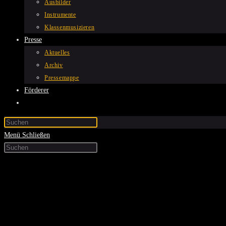
Ausbilder
Instrumente
Klassenmusizieren
Presse
Aktuelles
Archiv
Pressemappe
Förderer
Website-
Suche
Press
umschalten
Escape
Menü
Schließen
Diese
to
Press
Website
close
Escape
durchsuchen
the
to
search
close
panel.
the
search
panel.